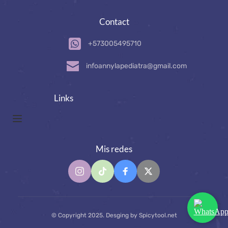
Contact
+573005495710
infoannylapediatra
@gmail
.com
Links
Mis redes
© Copyright 2025. Desging by 
Spicytool.net