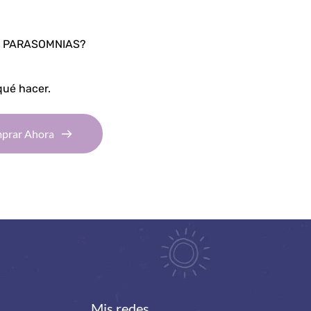
S PARASOMNIAS?
qué hacer.
prar Ahora
Mis redes