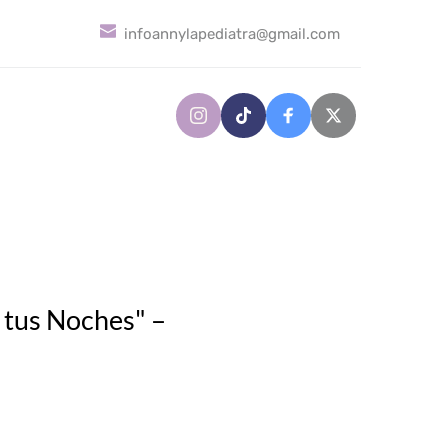
infoannylapediatra
@gmail
.com
tus Noches" – 